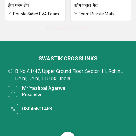
ईवा फोम टेप
फ़ोम पज़ल मैट
Double Sided EVA Foam Tape
Foam Puzzle Mats
No more record exists
SWASTIK CROSSLINKS
B No A1/47, Upper Ground Floor, Sector-11, Rohini,,
Delhi, Delhi, 110085, India
Mr Yashpal Agarwal
Proprietor
08045801463